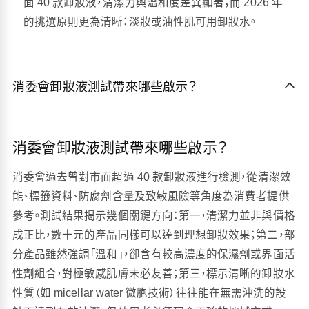
面 40 款卸妝液，清潔力與溫和度差異顯著；而 2026 年
的挑選原則更為清晰：淡妝或油性肌可用卸妝水。
消委會卸妝液測試帶來哪些啟示？
消委會卸妝液測試帶來哪些啟示？
消委會過去曾對市面超過 40 款卸妝液進行檢測，從清潔效
能、標籤資料、防腐劑含量及致敏風險等角度為消費者提供
參考。測試結果揭示幾個關鍵方向：第一，清潔力並非與價格
成正比，數十元的產品同樣可以達到理想卸妝效果；第二，部
分產品雖然強調「溫和」，卻含有較高濃度的保濕劑或界面活
性劑組合，對極敏感肌膚未必友善；第三，標示清晰的卸妝水
性質（如 micellar water 微胞技術）往往能在無需沖洗的設