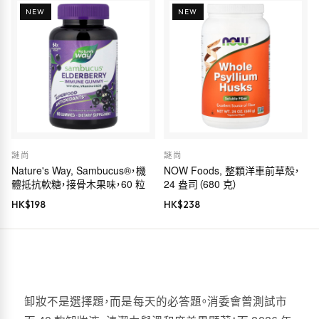
NEW
NEW
謎尚
謎尚
Nature's Way, Sambucus®，機
NOW Foods, 整顆洋車前草殼，
體抵抗軟糖，接骨木果味，60 粒
24 盎司（680 克）
HK$
198
HK$
238
卸妝不是選擇題，而是每天的必答題。消委會曾測試市