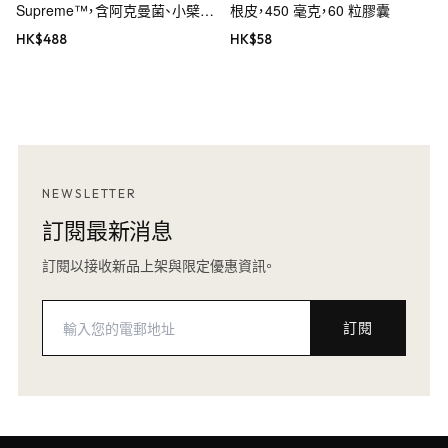
Supreme™，含阿克曼菌、小檗
根皮，450 毫克，60 粒膠囊
鹼、五羥黃酮及姜黃素，60 粒素食
HK$
488
HK$
58
膠囊
NEWSLETTER
訂閱最新消息
訂閱以接收新品上架與限定優惠資訊。
訂閱