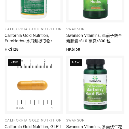
CALIFORNIA GOLD NUTRITION
SWANSON
California Gold Nutrition,
Swanson Vitamins, 車前子殼全
EuroHerbs，水飛薊提取物，
素膠囊，610 毫克，300 粒
Euromed 品質，175 毫克，60 粒
HK$
128
HK$
168
素食膠囊
NEW
NEW
CALIFORNIA GOLD NUTRITION
SWANSON
California Gold Nutrition, GLP-1
Swanson Vitamins, 多面伏牛花