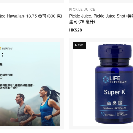
PICKLE JUICE
d Hawaiian，13.75 盎司（390 克）
Pickle Juice, Pickle Juice Sho
盎司（75 毫升）
HK$
28
NEW