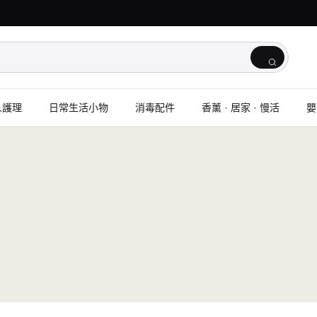
人護理
日常生活小物
消毒配件
香薰 · 居家 · 慢活
嬰