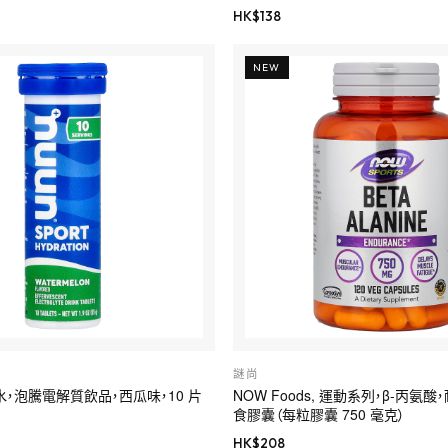
HK$
138
NEW
謎尚
補水，泡騰電解質飲品，西瓜味，10 片
NOW Foods, 運動系列，β-丙氨酸，
食膠囊（每粒膠囊 750 毫克）
HK$
208