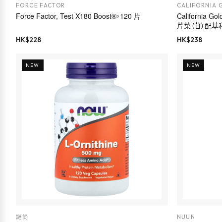
FORCE FACTOR
CALIFORNIA 
Force Factor, Test X180 Boost®，120 片
California 
芹菜（苷）配基
HK$
228
HK$
238
NEW
NEW
謎尚
NUUN