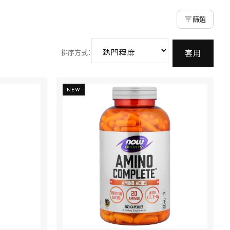
篩選
排序方式
：
套用
NEW