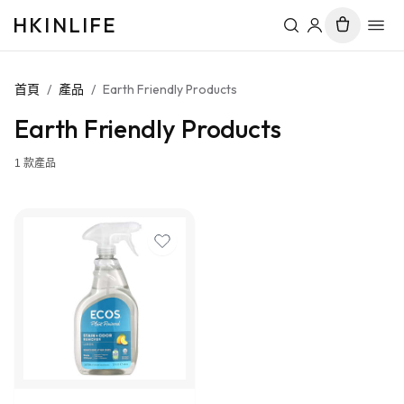
HKINLIFE
首頁
/
產品
/
Earth Friendly Products
Earth Friendly Products
1
款產品