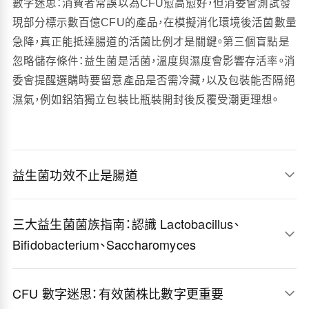
數字迷思：消費者常誤以為CFU愈高愈好，但消委會測試發
現部分標示數百億CFU的產品，在模擬消化環境後活菌數量
急降，真正能抵達腸道的活菌比例才是關鍵。第三個盲點是
忽略儲存條件：益生菌是活菌，溫度與濕度會影響存活率。消
委會提醒選購時要留意產品是否需冷藏，以及包裝能否隔絕
濕氣，例如鋁箔獨立包裝比瓶裝開封後反覆受潮更理想。
益生菌功效不止是腸道
三大益生菌菌族指南：認識 Lactobacillus、
Bifidobacterium、Saccharomyces
CFU 數字迷思：有效菌株比數字更重要