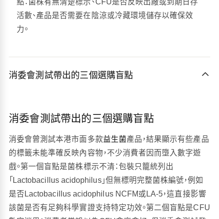
點：菌株有無清楚標示、CFU是否反映出廠或到期日存
活數、產品是否需要在陰涼或冷藏環境儲存以確保效
力。
消委會測試帶出的三個選購盲點
消委會測試帶出的三個選購盲點
消委會曾測試本港市面多款
益生菌
產品，結果顯示有些產品
的標籤未能準確反映內容物，不少消費者因而墮入數字遊
戲。第一個盲點是菌株標示不清：包裝只籠統列出
「Lactobacillus acidophilus」但無標明完整菌株編號，例如
是否Lactobacillus acidophilus NCFM或LA-5，這直接影響
該菌是否有足夠科學實證支持特定功效。第二個盲點是CFU