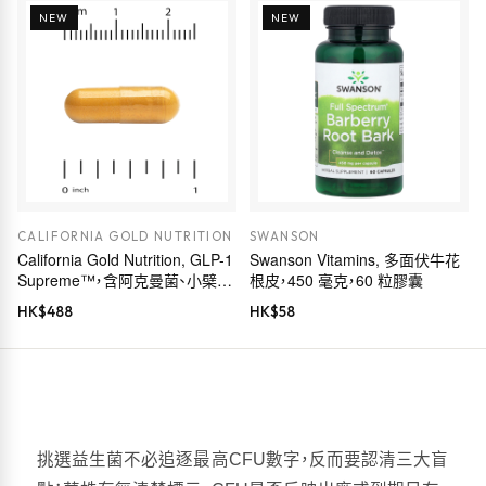
NEW
NEW
CALIFORNIA GOLD NUTRITION
SWANSON
California Gold Nutrition, GLP-1
Swanson Vitamins, 多面伏牛花
Supreme™，含阿克曼菌、小檗
根皮，450 毫克，60 粒膠囊
鹼、五羥黃酮及姜黃素，60 粒素食
HK$
488
HK$
58
膠囊
挑選益生菌不必追逐最高CFU數字，反而要認清三大盲