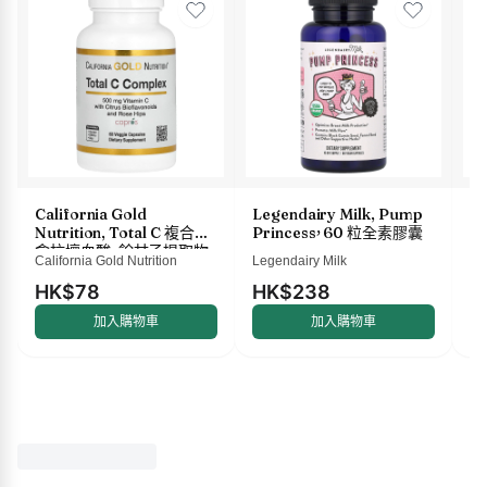
California Gold
Legendairy Milk, Pump
M
Nutrition, Total C 複合物，
Princess，60 粒全素膠囊
液
含抗壞血酸、餘甘子提取物、
盎
California Gold Nutrition
Legendairy Milk
Ma
柑橘生物類黃酮和玫瑰果提
取物，500 毫克，60 粒素食
HK$78
HK$238
H
膠囊
加入購物車
加入購物車