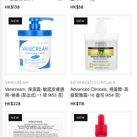
盎司（30 毫升）
HK$
138
HK$
58
NEW
NEW
VANICREAM
ADVANCED CLINICALS
Vanicream, 保濕霜，敏感皮膚適
Advanced Clinicals, 視黃醇，高
用，無香（泵出式），1 磅（453 克）
級緊雅霜，16 盎司（454 克）
HK$
228
HK$
118
NEW
NEW