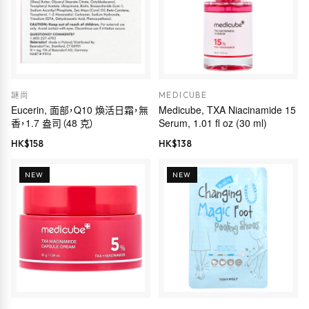
謎尚
MEDICUBE
Eucerin, 面部，Q10 煥活日霜，無
Medicube, TXA Niacinamide 15
香，1.7 盎司（48 克）
Serum, 1.01 fl oz (30 ml)
HK$
158
HK$
138
NEW
NEW