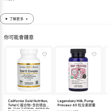
ml)
了解更多
你可能會鍾意
California Gold Nutrition,
Legendairy Milk, Pump
M
Total C 複合物，含抗壞血
Princess，60 粒全素膠囊
液
酸、餘甘子提取物、柑橘生物
盎