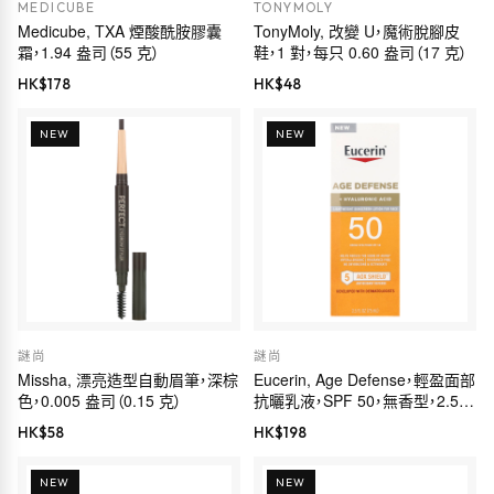
MEDICUBE
TONYMOLY
Medicube, TXA 煙酸酰胺膠囊
TonyMoly, 改變 U，魔術脫腳皮
霜，1.94 盎司（55 克）
鞋，1 對，每只 0.60 盎司（17 克）
HK$
178
HK$
48
NEW
NEW
謎尚
謎尚
Missha, 漂亮造型自動眉筆，深棕
Eucerin, Age Defense，輕盈面部
色，0.005 盎司（0.15 克）
抗曬乳液，SPF 50，無香型，2.5
液量盎司（75 毫升）
HK$
58
HK$
198
NEW
NEW