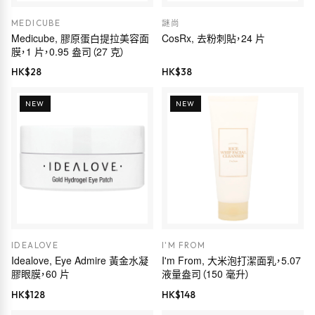
MEDICUBE
謎尚
Medicube, 膠原蛋白提拉美容面
CosRx, 去粉刺貼，24 片
膜，1 片，0.95 盎司（27 克）
HK$
28
HK$
38
NEW
NEW
IDEALOVE
I'M FROM
Idealove, Eye Admire 黃金水凝
I'm From, 大米泡打潔面乳，5.07
膠眼膜，60 片
液量盎司（150 毫升）
HK$
128
HK$
148