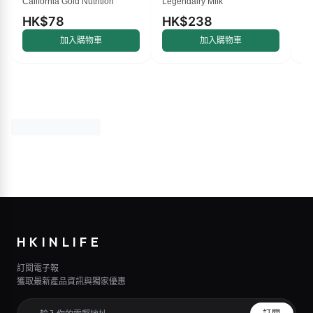
California Gold Nutrition
Legendairy Milk
Ma
類黃酮和玫瑰果提取物，
500 毫克，60 粒素食膠囊
HK$78
HK$238
H
加入購物車
加入購物車
HKINLIFE
訂閱電子報
獲取最新產品資訊與獨家優惠