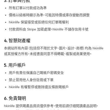
3. 訂單與付款
所有訂單以付款成功為準
價格以結帳時顯示為準，可能因特價或庫存變動而調整
hkinlife
保留接受或拒絕任何訂單嘅權利
付款資料由 Stripe 加密處理，
hkinlife
不儲存信用卡號
4. 智慧財產權
本網站所有內容（包括但不限於文字、圖片、設計、商標）均為
hkinlife
或其授權方所有，未經書面同意不得轉載、複製或商業使用。
5. 用戶帳戶
用戶有責任保護自己嘅帳戶密碼安全
禁止冒用他人身份註冊或下單
hkinlife
有權暫停或刪除違反條款嘅帳戶
6. 免責聲明
hkinlife
提供嘅產品資訊僅供參考，使用前請仔細閱讀產品說明。