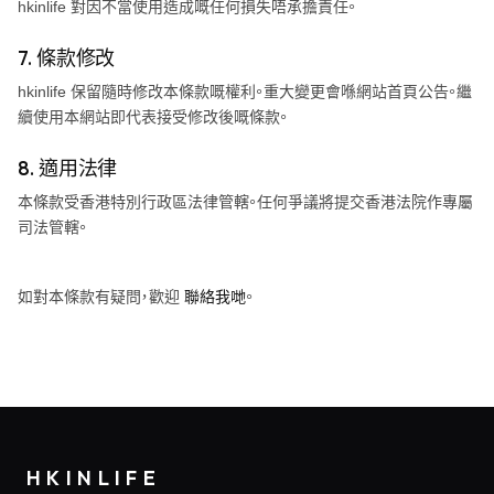
hkinlife
對因不當使用造成嘅任何損失唔承擔責任。
7. 條款修改
hkinlife
保留隨時修改本條款嘅權利。重大變更會喺網站首頁公告。繼
續使用本網站即代表接受修改後嘅條款。
8. 適用法律
本條款受香港特別行政區法律管轄。任何爭議將提交香港法院作專屬
司法管轄。
如對本條款有疑問，歡迎
聯絡我哋
。
HKINLIFE