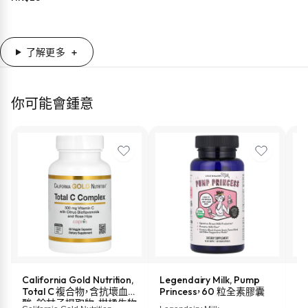
ml)
了解更多
你可能會鍾意
California Gold Nutrition,
Legendairy Milk, Pump
M
Total C 複合物，含抗壞血
Princess，60 粒全素膠囊
液
酸、餘甘子提取物、柑橘生物
盎