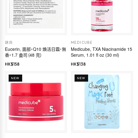
謎尚
MEDICUBE
Eucerin, 面部，Q10 煥活日霜，無
Medicube, TXA Niacinamide 15
香，1.7 盎司（48 克）
Serum, 1.01 fl oz (30 ml)
HK$
158
HK$
138
NEW
NEW