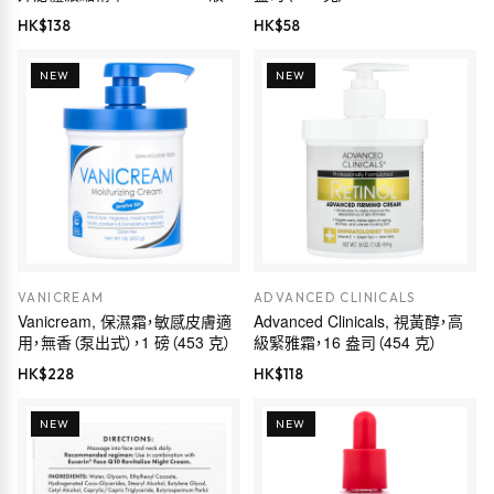
盎司（30 毫升）
HK$
138
HK$
58
NEW
NEW
VANICREAM
ADVANCED CLINICALS
Vanicream, 保濕霜，敏感皮膚適
Advanced Clinicals, 視黃醇，高
用，無香（泵出式），1 磅（453 克）
級緊雅霜，16 盎司（454 克）
HK$
228
HK$
118
NEW
NEW