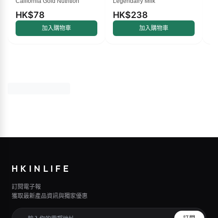
California Gold Nutrition
Legendairy Milk
Ma
類黃酮和玫瑰果提取物，
500 毫克，60 粒素食膠囊
HK$78
HK$238
H
加入購物車
加入購物車
HKINLIFE
訂閱電子報
獲取最新產品資訊與獨家優惠