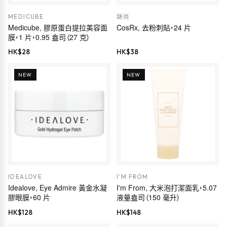
MEDICUBE
謎尚
Medicube, 膠原蛋白提拉美容面
CosRx, 去粉刺貼，24 片
膜，1 片，0.95 盎司（27 克）
HK$
28
HK$
38
NEW
NEW
IDEALOVE
I'M FROM
Idealove, Eye Admire 黃金水凝
I'm From, 大米泡打潔面乳，5.07
膠眼膜，60 片
液量盎司（150 毫升）
HK$
128
HK$
148