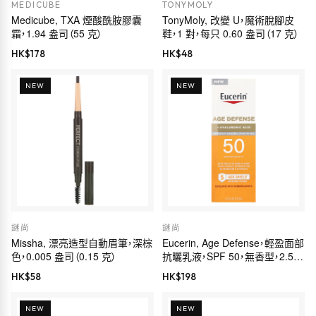
MEDICUBE
TONYMOLY
Medicube, TXA 煙酸酰胺膠囊
TonyMoly, 改變 U，魔術脫腳皮
霜，1.94 盎司（55 克）
鞋，1 對，每只 0.60 盎司（17 克）
HK$
178
HK$
48
NEW
NEW
謎尚
謎尚
Missha, 漂亮造型自動眉筆，深棕
Eucerin, Age Defense，輕盈面部
色，0.005 盎司（0.15 克）
抗曬乳液，SPF 50，無香型，2.5
液量盎司（75 毫升）
HK$
58
HK$
198
NEW
NEW