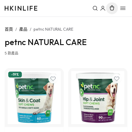
HKINLIFE
首頁
/
產品
/
petnc NATURAL CARE
petnc NATURAL CARE
5
款產品
-
19
%