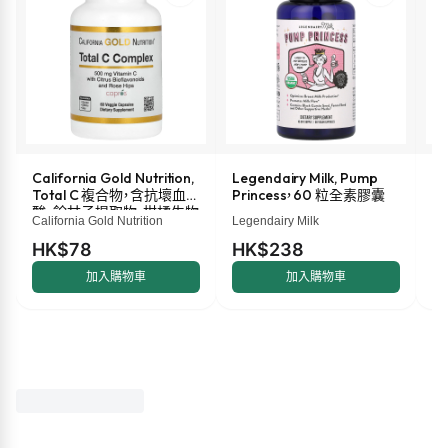
California Gold Nutrition,
Legendairy Milk, Pump
M
Total C 複合物，含抗壞血
Princess，60 粒全素膠囊
液
酸、餘甘子提取物、柑橘生物
盎
California Gold Nutrition
Legendairy Milk
Ma
類黃酮和玫瑰果提取物，
500 毫克，60 粒素食膠囊
HK$78
HK$238
H
加入購物車
加入購物車