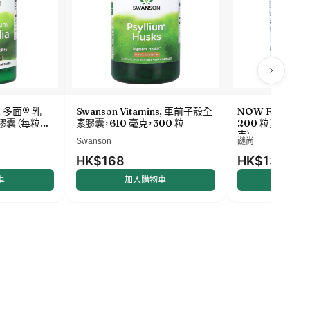
s, 多面® 乳
Swanson Vitamins, 車前子殼全
NOW Foods,
粒膠囊（每粒膠
素膠囊，610 毫克，300 粒
200 粒素食膠囊（
克）
Swanson
謎尚
HK$168
HK$138
車
加入購物車
加入