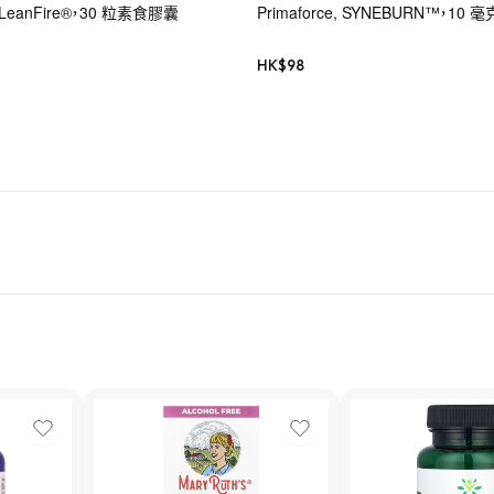
r, LeanFire®，30 粒素食膠囊
Primaforce, SYNEBURN™，10 
HK$
98