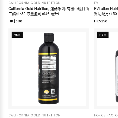
CALIFORNIA GOLD NUTRITION
EVL
California Gold Nutrition, 運動系列，有機中鏈甘油
EVLution Nu
三酯油，32 液量盎司（946 毫升）
幫助配方，15
HK$
308
HK$
258
NEW
NEW
CALIFORNIA GOLD NUTRITION
FORCE FACTO