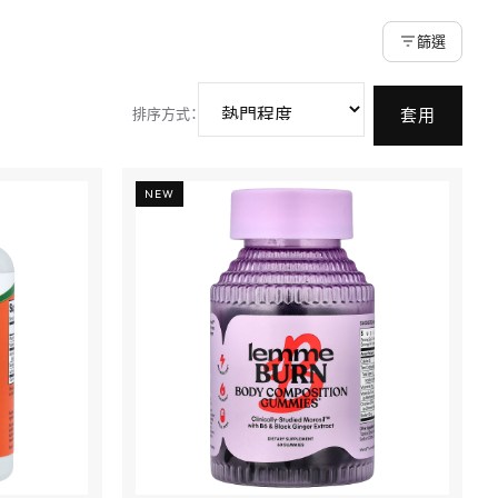
篩選
排序方式
：
套用
NEW