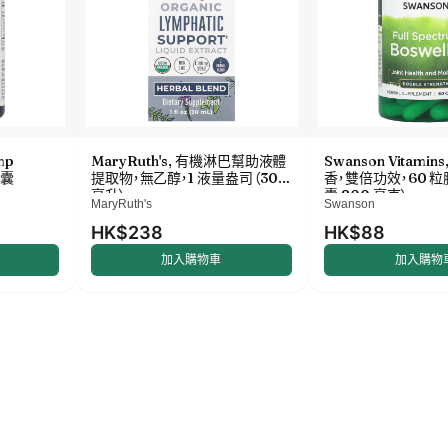
mp
MaryRuth's, 有機淋巴幫助液體
Swanson Vitamin
膠囊
提取物，無乙醇，1 液量盎司（30
香，雙倍功效，60 
毫升）
囊 800 毫克）
MaryRuth's
Swanson
HK$238
HK$88
加入購物車
加入購物