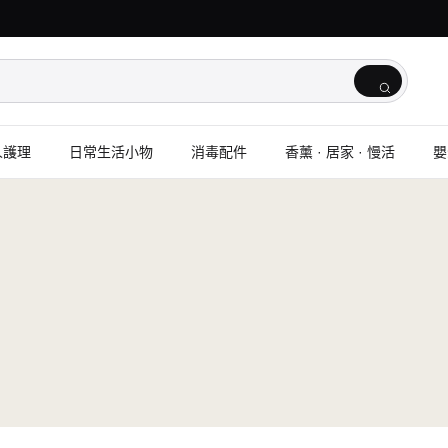
人護理
日常生活小物
消毒配件
香薰 · 居家 · 慢活
嬰