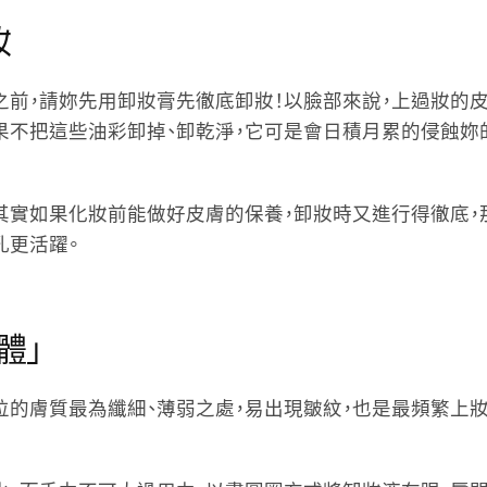
妝
前，請妳先用卸妝膏先徹底卸妝！以臉部來說，上過妝的皮
如果不把這些油彩卸掉、卸乾淨，它可是會日積月累的侵蝕妳
其實如果化妝前能做好皮膚的保養，卸妝時又進行得徹底
孔更活躍。
體」
位的膚質最為纖細、薄弱之處，易出現皺紋，也是最頻繁上妝