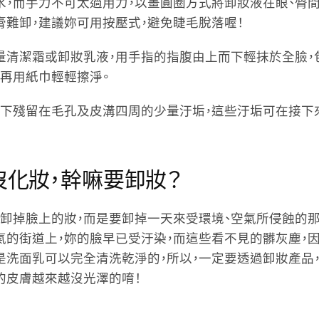
水，而手力不可太過用力，以畫圓圈方式將卸妝液在眼、脣間
膏難卸，建議妳可用按壓式，避免睫毛脫落喔！
適量清潔霜或卸妝乳液，用手指的指腹由上而下輕抹於全臉，
，再用紙巾輕輕擦淨。
剩下殘留在毛孔及皮溝四周的少量汙垢，這些汙垢可在接
化妝，幹嘛要卸妝？
只卸掉臉上的妝，而是要卸掉一天來受環境、空氣所侵蝕的那
氣的街道上，妳的臉早已受汙染，而這些看不見的髒灰塵，
是洗面乳可以完全清洗乾淨的，所以，一定要透過卸妝產品
妳的皮膚越來越沒光澤的唷！