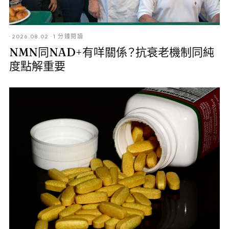
·
2026.08.02
·
1 分鐘閱讀
NMN同NAD+有咩關係？抗衰老機制同純
度點解重要