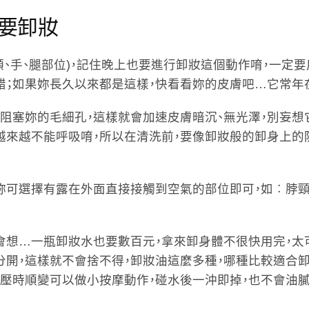
要卸妝
、手、腿部位)，記住晚上也要進行卸妝這個動作唷，一定
錯；如果妳長久以來都是這樣，快看看妳的皮膚吧…它常年
阻塞妳的毛細孔，這樣就會加速皮膚暗沉、無光澤，別妄想
越來越不能呼吸唷，所以在清洗前，要像卸妝般的卸身上
妳可選擇有露在外面直接接觸到空氣的部位即可，如︰脖頸
會想…一瓶卸妝水也要數百元，拿來卸身體不很快用完，太
分開，這樣就不會捨不得，卸妝油這麼多種，哪種比較適合
壓時順變可以做小按摩動作，碰水後一沖即掉，也不會油膩