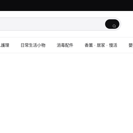
人護理
日常生活小物
消毒配件
香薰 · 居家 · 慢活
嬰