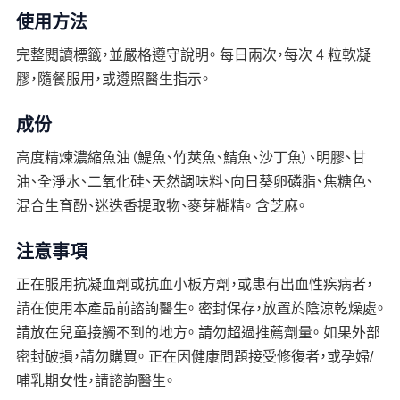
使用方法
完整閱讀標籤，並嚴格遵守說明。 每日兩次，每次 4 粒軟凝
膠，隨餐服用，或遵照醫生指示。
成份
高度精煉濃縮魚油（鯷魚、竹莢魚、鯖魚、沙丁魚）、明膠、甘
油、全淨水、二氧化硅、天然調味料、向日葵卵磷脂、焦糖色、
混合生育酚、迷迭香提取物、麥芽糊精。 含芝麻。
注意事項
正在服用抗凝血劑或抗血小板方劑，或患有出血性疾病者，
請在使用本產品前諮詢醫生。 密封保存，放置於陰涼乾燥處。
請放在兒童接觸不到的地方。 請勿超過推薦劑量。 如果外部
密封破損，請勿購買。 正在因健康問題接受修復者，或孕婦/
哺乳期女性，請諮詢醫生。