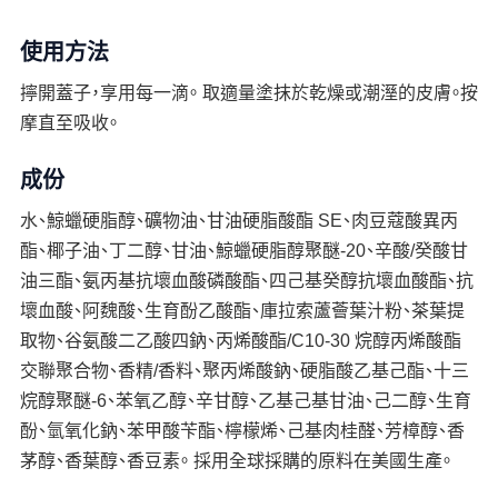
使用方法
擰開蓋子，享用每一滴。 取適量塗抹於乾燥或潮溼的皮膚。按
摩直至吸收。
成份
水、鯨蠟硬脂醇、礦物油、甘油硬脂酸酯 SE、肉豆蔻酸異丙
酯、椰子油、丁二醇、甘油、鯨蠟硬脂醇聚醚-20、辛酸/癸酸甘
油三酯、氨丙基抗壞血酸磷酸酯、四己基癸醇抗壞血酸酯、抗
壞血酸、阿魏酸、生育酚乙酸酯、庫拉索蘆薈葉汁粉、茶葉提
取物、谷氨酸二乙酸四鈉、丙烯酸酯/C10-30 烷醇丙烯酸酯
交聯聚合物、香精/香料、聚丙烯酸鈉、硬脂酸乙基己酯、十三
烷醇聚醚-6、苯氧乙醇、辛甘醇、乙基己基甘油、己二醇、生育
酚、氫氧化鈉、苯甲酸苄酯、檸檬烯、己基肉桂醛、芳樟醇、香
茅醇、香葉醇、香豆素。 採用全球採購的原料在美國生產。