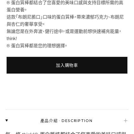
® 蛋白質棒都結合了您喜愛的美味口感與支持目標所需的高
蛋白營養。
這款「布朗尼脆口」口味的蛋白質棒，帶來濃郁巧克力、布朗尼
與杏仁的奢華享受。
無論您是在外奔波、健行途中，或是運動前想快速補充能量，
think!
® 蛋白質棒都是您的理想選擇。
加入購物車
＋
產品介紹
·
DESCRIPTION