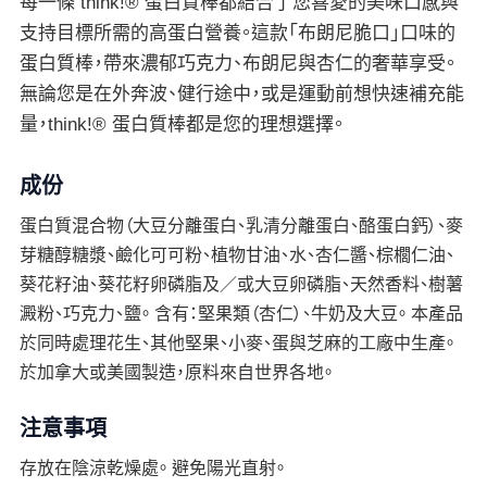
每一條 think!® 蛋白質棒都結合了您喜愛的美味口感與
支持目標所需的高蛋白營養。這款「布朗尼脆口」口味的
蛋白質棒，帶來濃郁巧克力、布朗尼與杏仁的奢華享受。
無論您是在外奔波、健行途中，或是運動前想快速補充能
量，think!® 蛋白質棒都是您的理想選擇。
成份
蛋白質混合物（大豆分離蛋白、乳清分離蛋白、酪蛋白鈣）、麥
芽糖醇糖漿、鹼化可可粉、植物甘油、水、杏仁醬、棕櫚仁油、
葵花籽油、葵花籽卵磷脂及／或大豆卵磷脂、天然香料、樹薯
澱粉、巧克力、鹽。 含有：堅果類（杏仁）、牛奶及大豆。 本產品
於同時處理花生、其他堅果、小麥、蛋與芝麻的工廠中生產。
於加拿大或美國製造，原料來自世界各地。
注意事項
存放在陰涼乾燥處。 避免陽光直射。