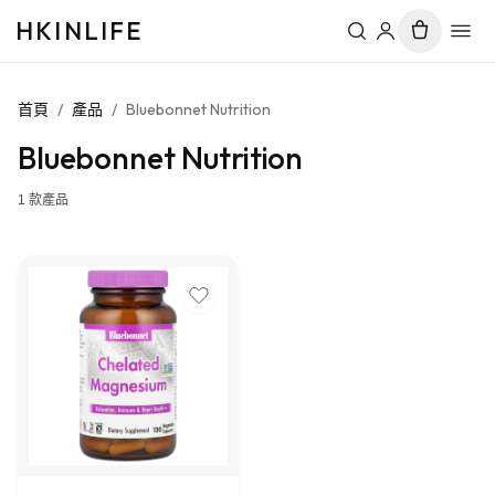
HKINLIFE
首頁
/
產品
/
Bluebonnet Nutrition
Bluebonnet Nutrition
1
款產品