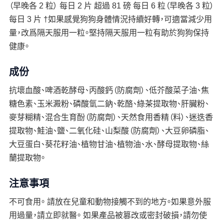
（早晚各 2 粒） 每日 2 片 超過 81 磅 每日 6 粒（早晚各 3 粒）
每日 3 片 †如果感覺狗狗身體情況持續好轉，可適當減少用
量，改爲隔天服用一粒。堅持隔天服用一粒有助於狗狗保持
健康。
成份
抗壞血酸、啤酒乾酵母、丙酸鈣（防腐劑）、低芥酸菜子油、焦
糖色素、玉米澱粉、磷酸氫二鈉、乾酪、綠茶提取物、肝臟粉、
麥芽糊精、混合生育酚（防腐劑）、天然食用香精（料）、迷迭香
提取物、鮭油、鹽、二氧化硅、山梨酸（防腐劑）、大豆卵磷脂、
大豆蛋白、葵花籽油、植物甘油、植物油、水、酵母提取物、絲
蘭提取物。
注意事項
不可食用。 請放在兒童和動物接觸不到的地方。如果意外服
用過量，請立即就醫。 如果產品被篡改或密封破損，請勿使