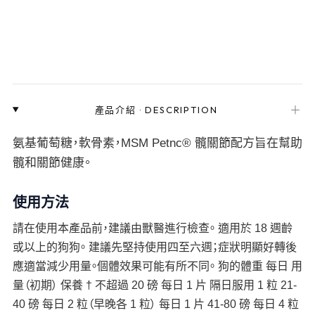
＋
產品介紹
·
DESCRIPTION
氨基葡萄糖，軟骨素，MSM Petnc® 髖關節配方旨在幫助
髖和關節健康。
使用方法
請在使用本產品前，建議由獸醫進行檢查。 適用於 18 週齡
或以上的狗狗。 建議先堅持使用四至六週；症狀明顯好轉後
應適當減少用量。個體效果可能有所不同。 狗的體重 每日 用
量（初期） 保養 † 不超過 20 磅 每日 1 片 隔日服用 1 粒 21-
40 磅 每日 2 粒（早晚各 1 粒） 每日 1 片 41-80 磅 每日 4 粒