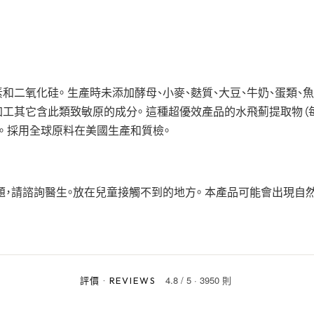
和二氧化硅。 生產時未添加酵母、小麥、麩質、大豆、牛奶、蛋類、魚
還加工其它含此類致敏原的成分。 這種超優效產品的水飛薊提取物（
更高。 採用全球原料在美國生產和質檢。
題，請諮詢醫生。放在兒童接觸不到的地方。 本產品可能會出現自然
4.8
/
5
·
3950 則
評價
·
REVIEWS