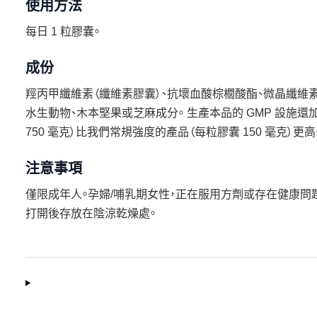
使用方法
每日 1 粒膠囊。
成份
羥丙甲纖維素（纖維素膠囊）、抗壞血酸棕櫚酸酯、微晶纖維素
水生動物、木本堅果或芝麻成分。 生產本品的 GMP 設施
750 毫克）比我們常規強度的產品（每粒膠囊 150 毫克）
注意事項
僅限成年人。孕婦/哺乳期女性，正在服用方劑或存在健康問
打開後存放在陰涼乾燥處。