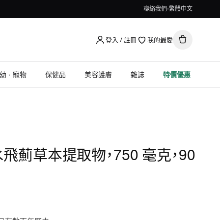
聯絡我們
繁體中文
登入 / 註冊
我的最愛
幼 · 寵物
保健品
美容護膚
雜誌
特價優惠
, 水飛薊草本提取物，750 毫克，90