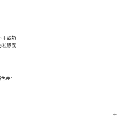
、甲殼類
每粒膠囊
色差。
＋