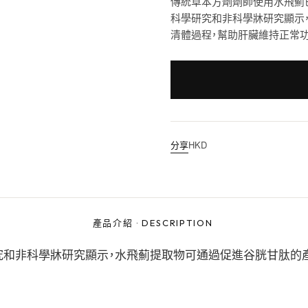
傳統草本方劑劑師使用水飛薊
科學研究和非科學牀研究顯示
清體過程，幫助肝臟維持正常功
分享
HKD
產品介紹
·
DESCRIPTION
究和非科學牀研究顯示，水飛薊提取物可通過促進谷胱甘肽的