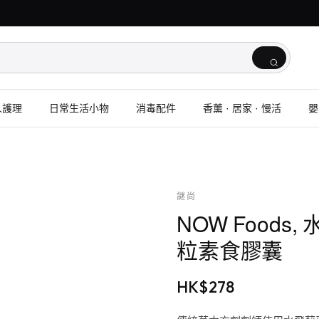
人護理
日常生活小物
消毒配件
香薰 · 居家 · 慢活
嬰
謎尚
NOW Foods
粒素食膠囊
HK$
278