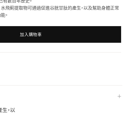
已有數百年歷史。
，水飛薊提取物可通過促進谷胱甘肽的產生，以及幫助身體正常
能。
加入購物車
＋
產生，以