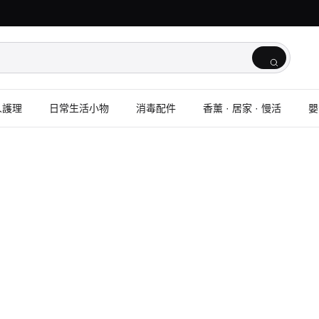
人護理
日常生活小物
消毒配件
香薰 · 居家 · 慢活
嬰