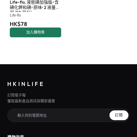
Life-flo, 液態碘加強版，含
碘化鉀和碘，原味，2 液量盎
司（59 毫升）
Life-flo
HK$78
加入購物車
HKINLIFE
訂閱電子報
獲取最新產品資訊與獨家優惠
訂閱