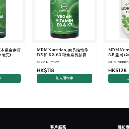
, 辣木葉全素膠
MRM Nutrition, 素食維他命
MRM Nutr
0 毫克）
D3 和 K2，60 粒全素食膠囊
8.5 盎司（2
MRM Nutrition
MRM Nutritio
HK$118
HK$128
車
加入購物車
客戶服務
關於