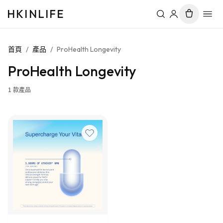
HKINLIFE
首頁
/
產品
/
ProHealth Longevity
ProHealth Longevity
1
款產品