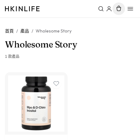
HKINLIFE
首頁
/
產品
/
Wholesome Story
Wholesome Story
1
款產品