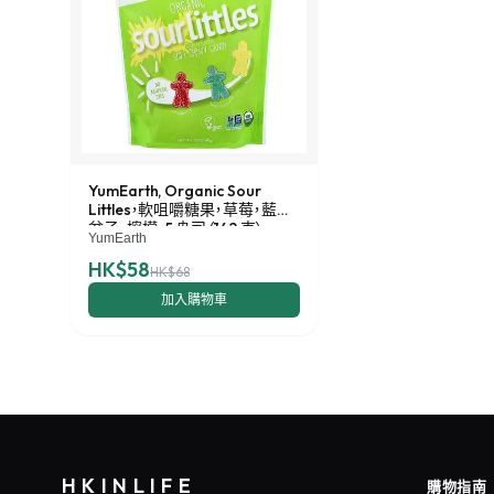
YumEarth, Organic Sour
Littles，軟咀嚼糖果，草莓，藍覆
盆子，檸檬，5 盎司（142 克）
YumEarth
HK$58
HK$68
加入購物車
HKINLIFE
購物指南