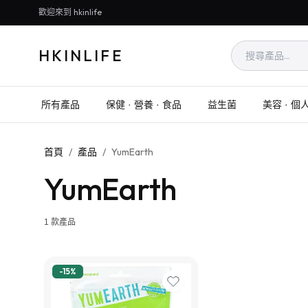
歡迎來到 hkinlife
HKINLIFE
所有產品
保健 · 營養 · 食品
益生菌
美容 · 個
首頁
/
產品
/
YumEarth
YumEarth
1
款產品
-
15
%