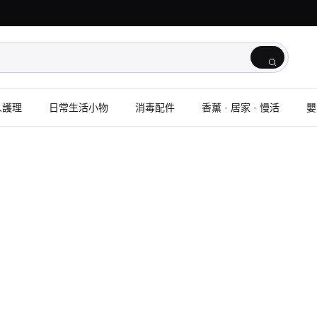
人護理
日常生活小物
消毒配件
香薰 · 居家 · 慢活
嬰