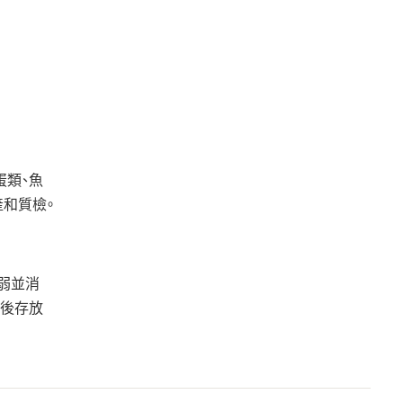
蛋類、魚
產和質檢。
弱並消
開後存放