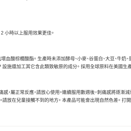
隔 2 小時以上服用效果更佳。
壞血酸棕櫚酸酯。 生產時未添加酵母、小麥、谷蛋白、大豆、牛奶、
P 設施還加工其它含此類致敏原的成分。 採用全球原料在美國生
痛感，屬正常反應，請放心使用。連續服用數週後，刺痛感將逐漸減
。請放在兒童接觸不到的地方。 本產品可能會出現自然色差。 打