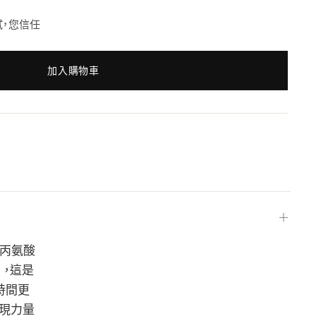
們測試，您信任
加入購物車
＋
-丙氨酸
 ，這是
時間更
實現力量