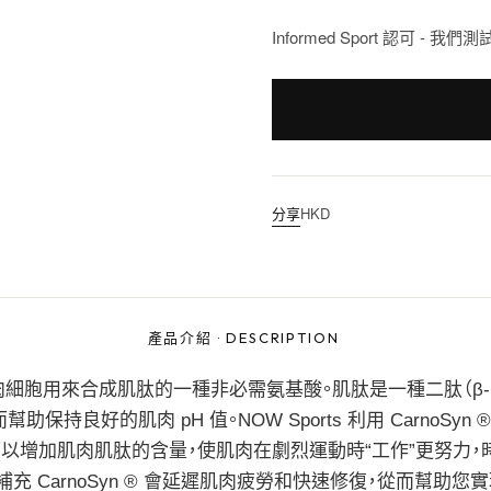
Informed Sport 認可 - 我
分享
HKD
產品介紹
·
DESCRIPTION
-丙氨酸是肌肉細胞用來合成肌肽的一種非必需氨基酸。肌肽是一種二肽（β
良好的肌肉 pH 值。NOW Sports 利用 CarnoSyn ®
可以增加肌肉肌肽的含量，使肌肉在劇烈運動時“工作”更努力，
表明補充 CarnoSyn ® 會延遲肌肉疲勞和快速修復，從而幫助您