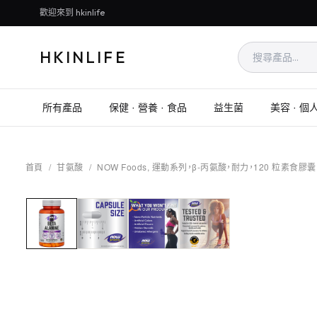
歡迎來到 hkinlife
HKINLIFE
所有產品
保健 · 營養 · 食品
益生菌
美容 · 個
首頁
/
甘氨酸
/
NOW Foods, 運動系列，β-丙氨酸，耐力，120 粒素食膠囊