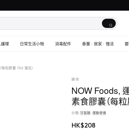
人護理
日常生活小物
消毒配件
香薰 · 居家 · 慢活
嬰
（每粒膠囊 750 毫克）
謎尚
NOW Foods
素食膠囊（每粒膠
分類
:
甘氨酸
·
運動營養
HK$
208