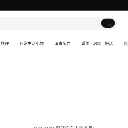
人護理
日常生活小物
消毒配件
香薰 · 居家 · 慢活
嬰