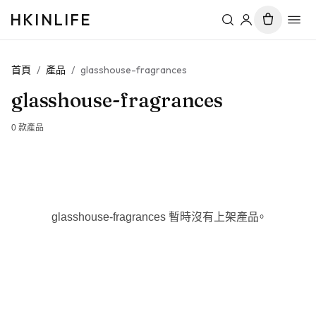
HKINLIFE
首頁
/
產品
/
glasshouse-fragrances
glasshouse-fragrances
0
款產品
glasshouse-fragrances 暫時沒有上架產品。