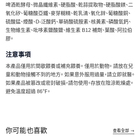
啤酒乾酵母、微晶纖維素、硬脂酸、乾蒜提取物、硬脂酸鎂、二
氧化矽、葡糖酸亞鐵、麥芽糊精、乾乳清、氧化鋅、葡糖酸銅、
硫酸錳、煙酸、D-泛酸鈣、單硝酸硫胺素、核黃素、磷酸氫鈣、
生物維生素、吡哆素鹽酸鹽、維生素 B12 補劑、葉酸、阿拉伯
膠。
注意事項
本產品僅用於間歇餵養或補充餵養。 僅用於動物。 請放在兒
童和動物接觸不到的地方。 如果意外服用過量，請立即就醫。
如果產品被篡改或密封破損，請勿使用。存放在陰涼乾燥處。
避免溫度超過 86℉。
你可能也喜歡
查看全部 →