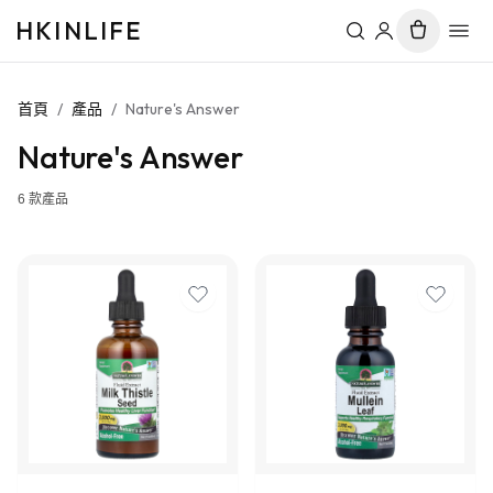
HKINLIFE
首頁
/
產品
/
Nature's Answer
Nature's Answer
6
款產品