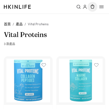
HKINLIFE
首頁
/
產品
/
Vital Proteins
Vital Proteins
3
款產品