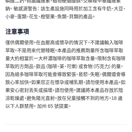
磷酸二鈣、微晶纖維素、植物硬脂酸鎂、交聯羧甲基纖維素
鈉。 敏感源警告： 該生產設施同時用於加工含有牛奶、大豆、
小麥、蛋類、花生、樹堅果、魚類、貝類的產品。
注意事項
僅供偶爾使用。在血壓高或懷孕的情況下，不建議輸入咖啡
萃取。不是用來代替睡眠。本產品的推薦劑量所含咖啡萃取
量大約相當於一大杯濃咖啡的咖啡萃取含量。限制含有咖啡
萃取的方劑品、飲品（咖啡、茶、可樂）或食物（巧克力）的量，
因為過多咖啡萃取可能會導致緊張、易怒、失眠，偶爾還會導
致心率加快。如果您正在懷孕或哺乳期，請勿使用本產品。如
果安心密封丟失或損壞，請勿使用。建議將本產品存放於陰
涼乾燥處，避免陽光直射。放在兒童接觸不到的地方。18 歲
以下人群禁用。 加州 65 號提案。