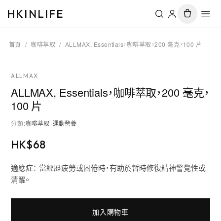
HKINLIFE
首頁
/
咖啡萃取
/
ALLMAX, Essentials，咖啡萃取，200 毫克，100 片
ALLMAX
ALLMAX, Essentials，咖啡萃取，200 毫克，
100 片
分類
:
咖啡萃取
·
運動營養
HK$
68
適應症： 當經歷疲勞或困倦時，有助於暫時修復精神警覺性或
清醒。
加入購物車