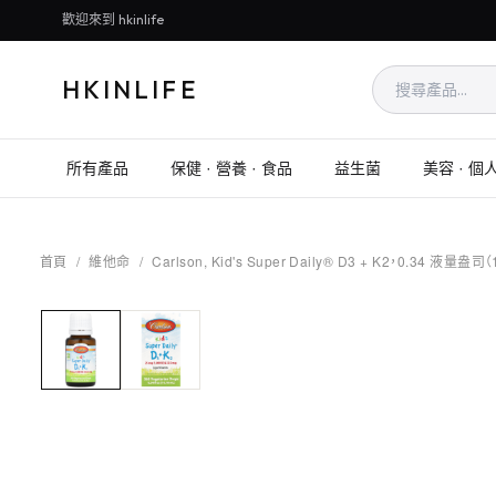
歡迎來到 hkinlife
HKINLIFE
所有產品
保健 · 營養 · 食品
益生菌
美容 · 個
首頁
/
維他命
/
Carlson, Kid's Super Daily® D3 + K2，0.34 液量盎司