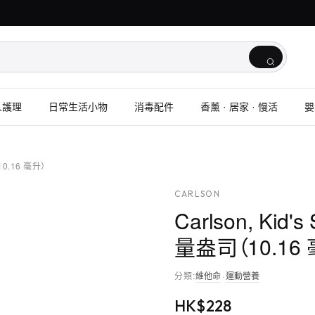
人護理
日常生活小物
消毒配件
香薰 · 居家 · 慢活
嬰
（10.16 毫升）
CARLSON
Carlson, Kid's
量盎司（10.16
分類
:
維他命
·
運動營養
HK$
228