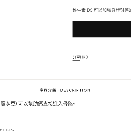
維生素 D3 可以加強身體對鈣
分享
HKD
產品介紹
·
DESCRIPTION
取自鷹嘴豆）可以幫助鈣直接進入骨骼。