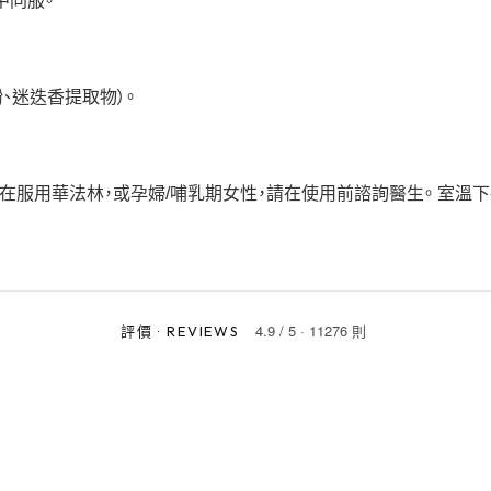
中同服。
、迷迭香提取物）。
在服用華法林，或孕婦/哺乳期女性，請在使用前諮詢醫生。 室溫下
4.9
/
5
·
11276 則
評價
·
REVIEWS