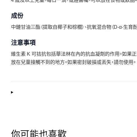
4 歲及以上兒童。每日一滴，或遵醫囑。可以放在食物或飲品
成份
中鏈甘油三酯（提取自椰子和棕櫚）、抗氧混合物（D-α-生育酚
注意事項
維生素 K 可拮抗包括華法林在內的抗血凝劑的作用。如果正
放在兒童接觸不到的地方。如果密封破損或丟失，請勿使用。
你可能也喜歡