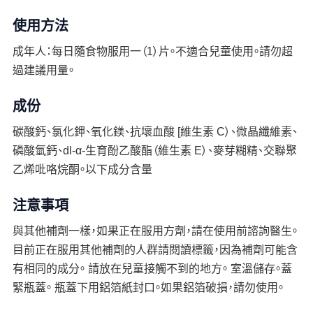
使用方法
成年人：每日隨食物服用一（1）片。不適合兒童使用。請勿超
過建議用量。
成份
碳酸鈣、氯化鉀、氧化鎂、抗壞血酸 [維生素 C）、微晶纖維素、
磷酸氫鈣、dl-α-生育酚乙酸酯（維生素 E）、麥芽糊精、交聯聚
乙烯吡咯烷酮。以下成分含量
注意事項
與其他補劑一樣，如果正在服用方劑，請在使用前諮詢醫生。
目前正在服用其他補劑的人群請閱讀標籤，因為補劑可能含
有相同的成分。 請放在兒童接觸不到的地方。 室溫儲存。蓋
緊瓶蓋。 瓶蓋下用鋁箔紙封口。如果鋁箔破損，請勿使用。