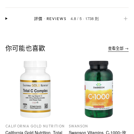
4.8
/
5
·
1738 則
＋
評價
·
REVIEWS
你可能也喜歡
查看全部 →
CALIFORNIA GOLD NUTRITION
SWANSON
California Gold Nutrition, Total
Swanson Vitamins, C-1000，玫