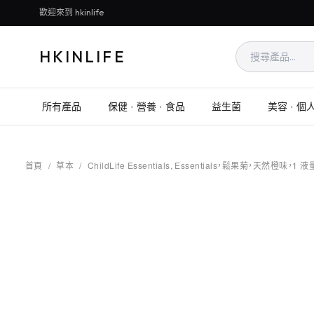
歡迎來到 hkinlife
HKINLIFE
所有產品
保健 · 營養 · 食品
益生菌
美容 · 個
首頁
/
草本
/
ChildLife Essentials, Essentials，鬆果菊，天然橙味，1