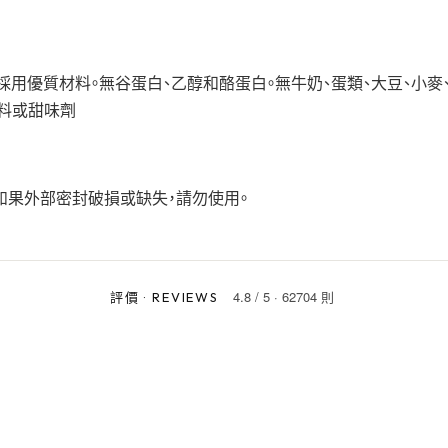
終堅持採用優質材料。無谷蛋白、乙醇和酪蛋白。無牛奶、蛋類、大豆、小麥
味料或甜味劑
 如果外部密封破損或缺失，請勿使用。
4.8
/
5
·
62704 則
評價
·
REVIEWS