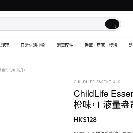
人護理
日常生活小物
消毒配件
香薰 · 居家 · 慢活
嬰
 液量盎司（30 毫升）
CHILDLIFE ESSENTIALS
ChildLife Ess
橙味，1 液量盎司
HK$
128