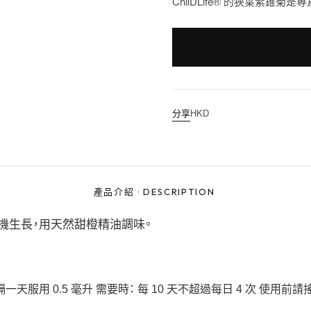
ChilDLife® 的狹葉紫錐
分享
HKD
產品介紹
·
DESCRIPTION
 有機生長，用天然甜橙精油調味。
每隔一天服用 0.5 毫升 需要時： 每 10 天不超過每日 4 次 使用前請