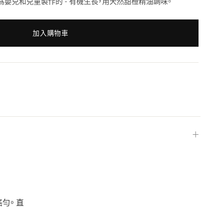
菊是專爲嬰兒和兒童製作的 - 有機生長，用天然甜橙精油調味。
加入購物車
＋
搖勻。 直