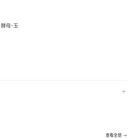
、酵母、玉
＋
查看全部 →