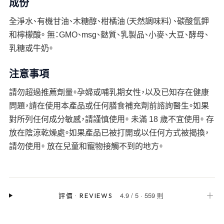
成份
全淨水、有機甘油、木糖醇、柑橘油（天然調味料）、碳酸氫鉀
和檸檬酸。 無：GMO、msg、麩質、乳製品、小麥、大豆、酵母、
乳糖或牛奶。
注意事項
請勿超過推薦劑量。孕婦或哺乳期女性，以及已知存在健康
問題，請在使用本產品或任何膳食補充劑前諮詢醫生。如果
對所列任何成分敏感，請謹慎使用。 未滿 18 歲不宜使用。 存
放在陰涼乾燥處。如果產品已被打開或以任何方式被揭換，
請勿使用。 放在兒童和寵物接觸不到的地方。
4.9
/
5
·
559 則
＋
評價
·
REVIEWS