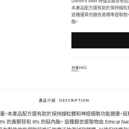
Doctor's Best 特強型
本產品配方還有助於保持線粒
這種優質的銀杏是標準提取物，經
酯。
分享
HKD
產品介紹
·
DESCRIPTION
擴充腦容量。本產品配方還有助於保持線粒體和神經細胞功能健康。
酮苷和 6% 的萜內酯。 這種銀杏提取物由 Ethical Natur