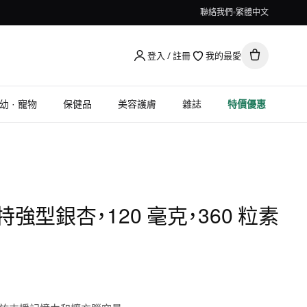
聯絡我們
繁體中文
登入 / 註冊
我的最愛
幼 · 寵物
保健品
美容護膚
雜誌
特價優惠
st, 特強型銀杏，120 毫克，360 粒素