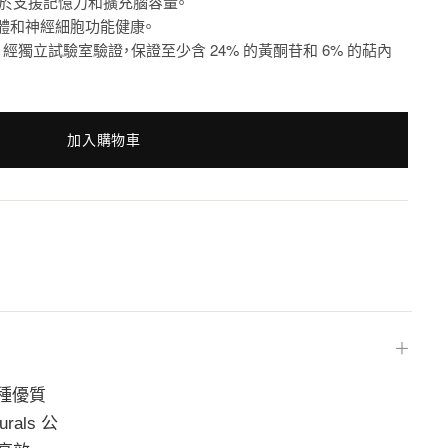
銀杏有助於支援記憶力和擴充腦容量。
體和神經細胞功能健康。
獨立試驗室驗證，保證至少含 24% 的黃酮苷和 6% 的萜內
加入購物車
＋
這種優質
als 公