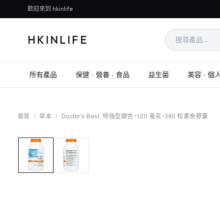
歡迎來到 hkinlife
HKINLIFE
所有產品
保健 · 營養 · 食品
益生菌
美容 · 個
首頁
/
草本
/
Doctor's Best, 特強型銀杏，120 毫克，360 粒素食膠囊