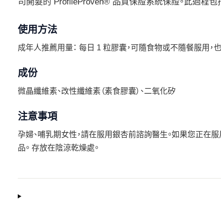
司開髮的 ProfileProven® 品質保證系統保證
使用方法
成年人推薦用量： 每日 1 粒膠囊，可隨食物或不隨餐服用
成份
微晶纖維素、改性纖維素（素食膠囊）、二氧化矽
注意事項
孕婦、哺乳期女性，請在服用銀杏前諮詢醫生。如果您正在
品。 存放在陰涼乾燥處。