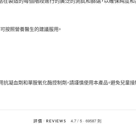
。此過程包括在製造的每個階段進行的廣泛的測試和篩選，以確保純度和
，也可按照營養醫生的建議服用。
服用抗凝血劑和單胺氧化酶控制劑，請謹慎使用本產品。避免兒童接
4.7
/
5
·
69587 則
評價
·
REVIEWS