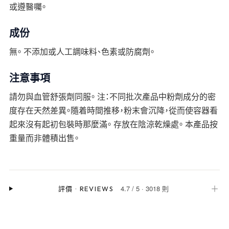
或遵醫囑。
成份
無。 不添加或人工調味料、色素或防腐劑。
注意事項
請勿與血管舒張劑同服。 注：不同批次產品中粉劑成分的密
度存在天然差異。隨着時間推移，粉末會沉降，從而使容器看
起來沒有起初包裝時那麼滿。 存放在陰涼乾燥處。 本產品按
重量而非體積出售。
4.7
/
5
·
3018 則
＋
評價
·
REVIEWS