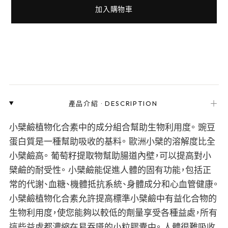
加入購物車
＋
產品介紹
·
DESCRIPTION
小檗鹼植物化合素中的成分組合幫助生物利用度。 豌豆
蛋白質是一種幫助吸收的基料。 歐洲小檗的溶解度比全
小檗鹼高。 葡萄籽提取物幫助腸道內壁，可以提高對小
檗鹼的耐受性。 小檗鹼能促進人體的固有功能，包括正
常的代謝、血糖、機體抵抗系統、身體成分和心血管健康。
小檗鹼植物化合素允許提高標準小檗鹼中有益化合物的
生物利用度，使您能夠以較低的劑量享受各種益處，所有
這些益處都濃縮在易吞嚥的小粒膠囊中。 人體很難吸收