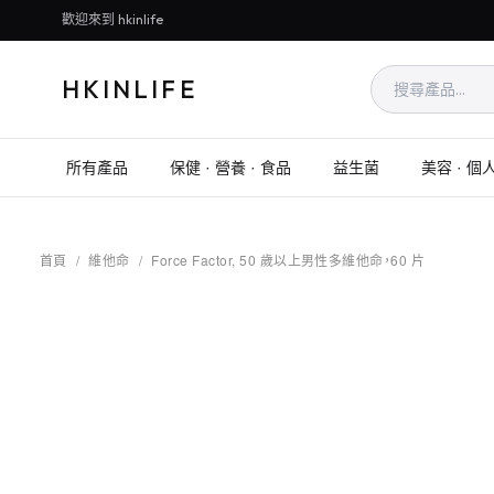
歡迎來到 hkinlife
HKINLIFE
所有產品
保健 · 營養 · 食品
益生菌
美容 · 個
首頁
/
維他命
/
Force Factor, 50 歲以上男性多維他命，60 片