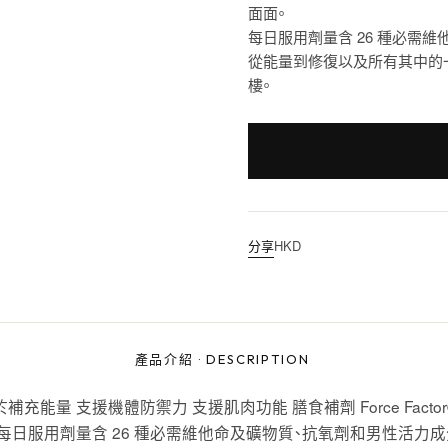
面面。
每日服用劑量含 26 種必需
從能量到修復以及所有其中的
樓。
分享
HKD
產品介紹
·
DESCRIPTION
能量 支援機體防禦力 支援肌肉功能 膳食補劑 Force Factor®
日服用劑量含 26 種必需維他命及礦物質、抗氧劑和男性活力成