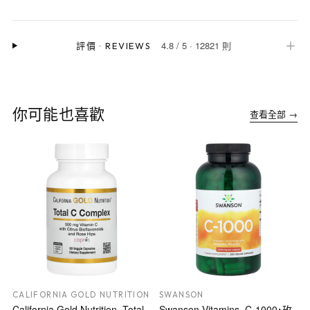
4.8
/
5
·
12821 則
＋
評價
·
REVIEWS
你可能也喜歡
查看全部 →
CALIFORNIA GOLD NUTRITION
SWANSON
California Gold Nutrition, Total
Swanson Vitamins, C-1000，玫