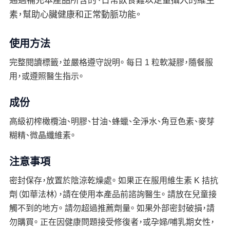
通過補充本產品所含的、日常飲食難以足量攝入的維生
素，幫助心臟健康和正常動脈功能。
使用方法
完整閱讀標籤，並嚴格遵守說明。 每日 1 粒軟凝膠，隨餐服
用，或遵照醫生指示。
成份
高級初榨橄欖油、明膠、甘油、蜂蠟、全淨水、角豆色素、麥芽
糊精、微晶纖維素。
注意事項
密封保存，放置於陰涼乾燥處。 如果正在服用維生素 K 拮抗
劑（如華法林），請在使用本產品前諮詢醫生。 請放在兒童接
觸不到的地方。 請勿超過推薦劑量。 如果外部密封破損，請
勿購買。 正在因健康問題接受修復者，或孕婦/哺乳期女性，