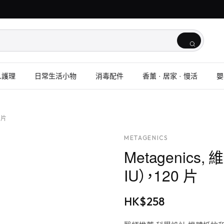
人護理
日常生活小物
消毒配件
香薰 · 居家 · 慢活
嬰
 片
METAGENICS
Metagenics,
IU），120 片
HK$
258