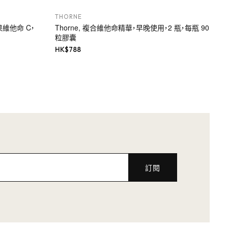
THORNE
玫瑰果維他命 C，
Thorne, 複合維他命精華，早晚使用，2 瓶，每瓶 90
粒膠囊
HK$
788
訂閱