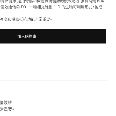
和骨骼健康 適用骨骼和機體抵抗健康的優效配方 膳食補劑 B 型
 含優效維他命 D3 - 一種補充維他命 D 的生物可利用形式，製成
骼強度和機體抵抗功能非常重要。
加入購物車
＋
含優效維
常重要。