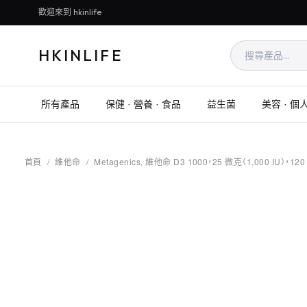
歡迎來到 hkinlife
HKINLIFE
所有產品
保健 · 營養 · 食品
益生菌
美容 · 個
首頁
/
維他命
/
Metagenics, 維他命 D3 1000，25 微克（1,000 IU），120