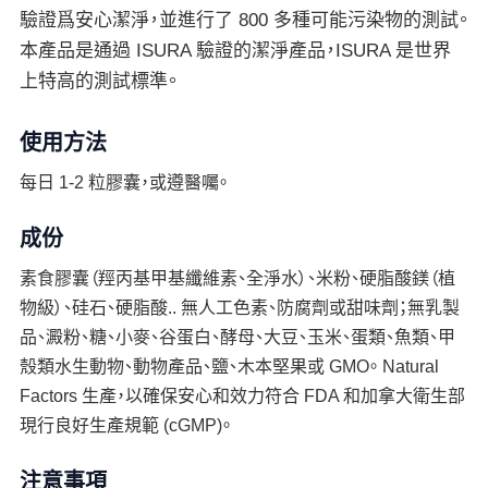
驗證爲安心潔淨，並進行了 800 多種可能污染物的測試。
本產品是通過 ISURA 驗證的潔淨產品，ISURA 是世界
上特高的測試標準。
使用方法
每日 1-2 粒膠囊，或遵醫囑。
成份
素食膠囊（羥丙基甲基纖維素、全淨水）、米粉、硬脂酸鎂（植
物級）、硅石、硬脂酸.. 無人工色素、防腐劑或甜味劑；無乳製
品、澱粉、糖、小麥、谷蛋白、酵母、大豆、玉米、蛋類、魚類、甲
殼類水生動物、動物產品、鹽、木本堅果或 GMO。 Natural
Factors 生產，以確保安心和效力符合 FDA 和加拿大衛生部
現行良好生產規範 (cGMP)。
注意事項