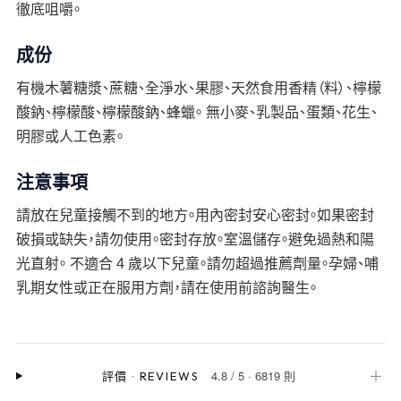
徹底咀嚼。
成份
有機木薯糖漿、蔗糖、全淨水、果膠、天然食用香精（料）、檸檬
酸鈉、檸檬酸、檸檬酸鈉、蜂蠟。 無小麥、乳製品、蛋類、花生、
明膠或人工色素。
注意事項
請放在兒童接觸不到的地方。用內密封安心密封。如果密封
破損或缺失，請勿使用。密封存放。室溫儲存。避免過熱和陽
光直射。 不適合 4 歲以下兒童。請勿超過推薦劑量。孕婦、哺
乳期女性或正在服用方劑，請在使用前諮詢醫生。
4.8
/
5
·
6819 則
＋
評價
·
REVIEWS