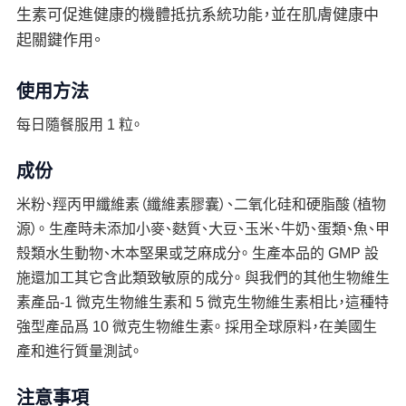
生素可促進健康的機體抵抗系統功能，並在肌膚健康中
起關鍵作用。
使用方法
每日隨餐服用 1 粒。
成份
米粉、羥丙甲纖維素（纖維素膠囊）、二氧化硅和硬脂酸（植物
源）。 生產時未添加小麥、麩質、大豆、玉米、牛奶、蛋類、魚、甲
殼類水生動物、木本堅果或芝麻成分。 生產本品的 GMP 設
施還加工其它含此類致敏原的成分。 與我們的其他生物維生
素產品-1 微克生物維生素和 5 微克生物維生素相比，這種特
強型產品爲 10 微克生物維生素。 採用全球原料，在美國生
產和進行質量測試。
注意事項