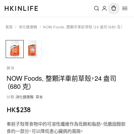
HKINLIFE
首頁
/
消化健康酶
/
NOW Foods, 整顆洋車前草殼，24 盎司（680 克）
謎尚
NOW Foods, 整顆洋車前草殼，24 盎司
（680 克）
分類
:
消化健康酶
·
草本
HK$
238
車前子殼等食物中的可溶性纖維作為低飽和脂肪、低膽固醇飲
食的一部分，可以降低患心臟病的風險。