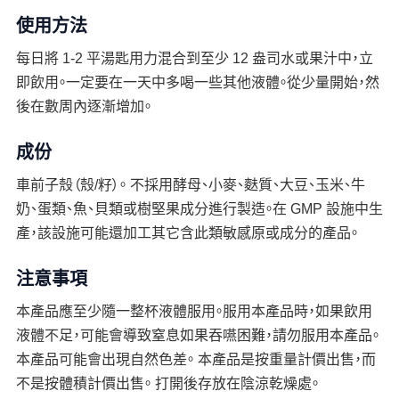
使用方法
每日將 1-2 平湯匙用力混合到至少 12 盎司水或果汁中，立
即飲用。一定要在一天中多喝一些其他液體。從少量開始，然
後在數周內逐漸增加。
成份
車前子殼（殼/籽）。 不採用酵母、小麥、麩質、大豆、玉米、牛
奶、蛋類、魚、貝類或樹堅果成分進行製造。在 GMP 設施中生
產，該設施可能還加工其它含此類敏感原或成分的產品。
注意事項
本產品應至少隨一整杯液體服用。服用本產品時，如果飲用
液體不足，可能會導致窒息如果吞嚥困難，請勿服用本產品。
本產品可能會出現自然色差。 本產品是按重量計價出售，而
不是按體積計價出售。 打開後存放在陰涼乾燥處。