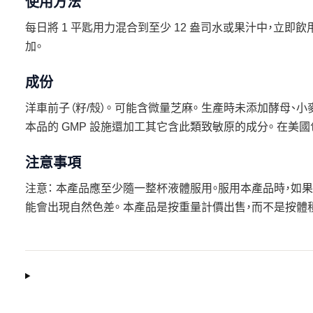
使用方法
每日將 1 平匙用力混合到至少 12 盎司水或果汁中，立
加。
成份
洋車前子（籽/殼）。 可能含微量芝麻。 生產時未添加酵母、小
本品的 GMP 設施還加工其它含此類致敏原的成分。 在美國
注意事項
注意： 本產品應至少隨一整杯液體服用。服用本產品時，如
能會出現自然色差。 本產品是按重量計價出售，而不是按體