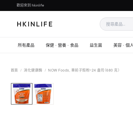
歡迎來到 hkinlife
HKINLIFE
所有產品
保健 · 營養 · 食品
益生菌
美容 · 個
首頁
/
消化健康酶
/
NOW Foods, 車前子殼粉，24 盎司（680 克）