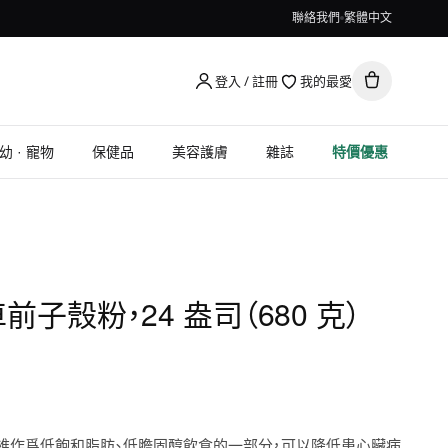
聯絡我們
繁體中文
登入 / 註冊
我的最愛
幼 · 寵物
保健品
美容護膚
雜誌
特價優惠
 車前子殼粉，24 盎司（680 克）
維作爲低飽和脂肪、低膽固醇飲食的一部分，可以降低患心臟病