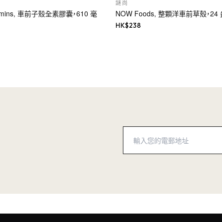
謎尚
tamins, 車前子殼全素膠囊，610 毫
NOW Foods, 整顆洋車前草殼，24 
HK$
238