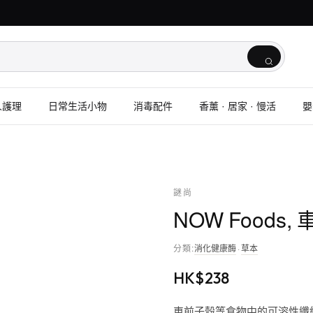
人護理
日常生活小物
消毒配件
香薰 · 居家 · 慢活
嬰
謎尚
NOW Foods,
分類
:
消化健康酶
·
草本
HK$
238
車前子殼等食物中的可溶性纖