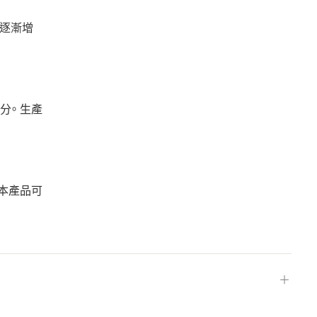
內逐漸增
分。 生產
 本產品可
＋