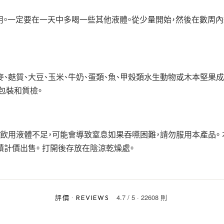
即飲用。一定要在一天中多喝一些其他液體。從少量開始，然後在數周
麥、麩質、大豆、玉米、牛奶、蛋類、魚、甲殼類水生動物或木本堅果成
包裝和質檢。
果飲用液體不足，可能會導致窒息如果吞嚥困難，請勿服用本產品。
積計價出售。 打開後存放在陰涼乾燥處。
4.7
/
5
·
22608 則
評價
·
REVIEWS