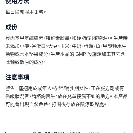
使用方法
每日隨餐服用 1 粒。
成份
羥丙基甲基纖維素（纖維素膠囊）和硬脂酸（植物源）。 生產時
未添加小麥、谷蛋白、大豆、玉米、牛奶、蛋類、魚、甲殼類水生
動物或木本堅果成分。生產本品的 GMP 設施還加工其它含
此類致敏原的成分。
注意事項
警告： 僅適用於成年人。孕婦/哺乳期女性、正在服方劑或有
醫級狀況者，請諮詢醫生。放在兒童接觸不到的地方。 本產品
可能會出現自然色差。 打開後存放在陰涼乾燥處。