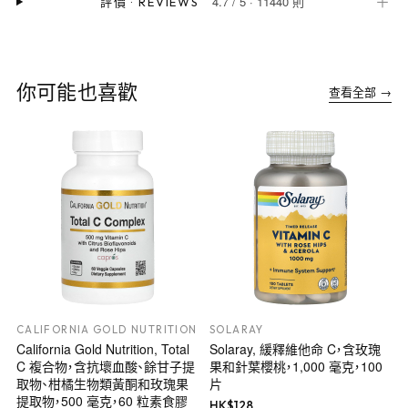
4.7
/
5
·
11440 則
＋
評價
·
REVIEWS
你可能也喜歡
查看全部 →
CALIFORNIA GOLD NUTRITION
SOLARAY
California Gold Nutrition, Total
Solaray, 緩釋維他命 C，含玫瑰
C 複合物，含抗壞血酸、餘甘子提
果和針葉櫻桃，1,000 毫克，100
取物、柑橘生物類黃酮和玫瑰果
片
提取物，500 毫克，60 粒素食膠
HK$
128